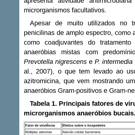
apresenta atividade antimicrobian
microrganismos facultativos.
Apesar de muito utilizados no t
penicilinas de amplo espectro, como
como coadjuvantes do tratamento l
anaeróbias mistas com predomíni
Prevotella nigrescens
e
P. intermedia
al., 2007), o que tem levado ao u
azitromicina, que vem mostrando uma 
anaeróbios Gram-positivos e Gram-nega
Tabela 1. Principais fatores de vi
microrganismos anaeróbios bucais
Fator de virulência
Efeitos sobre o hospedeiro
Múltiplas adesinas
Adesão celular bacteriana