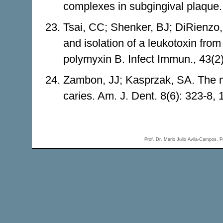
complexes in subgingival plaque. 
Tsai, CC; Shenker, BJ; DiRienzo
and isolation of a leukotoxin fr
polymyxin B. Infect Immun., 43(2
Zambon, JJ; Kasprzak, SA. The m
caries. Am. J. Dent. 8(6): 323-8, 
Prof. Dr. Mario Julio Avila-Campos,