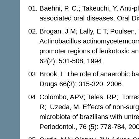
Baehni, P. C.; Takeuchi, Y. Anti-p
associated oral diseases. Oral Dis
Brogan, J M; Lally, E T; Poulsen,
Actinobacillus actinomycetemcomi
promoter regions of leukotoxic an
62(2): 501-508, 1994.
Brook, I. The role of anaerobic ba
Drugs 66(3): 315-320, 2006.
Colombo, APV; Teles, RP; Torre
R; Uzeda, M. Effects of non-surg
microbiota of brazilians with untr
Periodontol., 76 (5): 778-784, 20