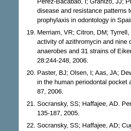
Pérez-Bacabao, I; Granizo, JJ; Pr
disease and resistance patterns 
prophylaxis in odontology in Spai
Merriam, VR; Citron, DM; Tyrrell,
activity of azithromycin and nine
anaerobes and 31 strains of Eiken
28:244-248, 2006.
Paster, BJ; Olsen, I; Aas, JA; Dew
in the human periodontal pocket a
87, 2006.
Socransky, SS; Haffajee, AD. Per
135-187, 2005.
Socransky, SS; Haffajee, AD; Cug