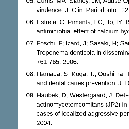
Curtis, MA; Slaney, JM; Aduse-Opo
virulence. J. Clin. Periodontol. 32
Estrela, C; Pimenta, FC; Ito, IY; 
antimicrobial effect of calcium h
Foschi, F; Izard, J; Sasaki, H; Sa
Treponema denticola in disseminat
761-765, 2006.
Hamada, S; Koga, T.; Ooshima, T.
and dental caries prevention. J. 
Haubek, D; Westergaard, J. Detect
actinomycetemcomitans (JP2) in 
cases of localized aggressive perio
2004.