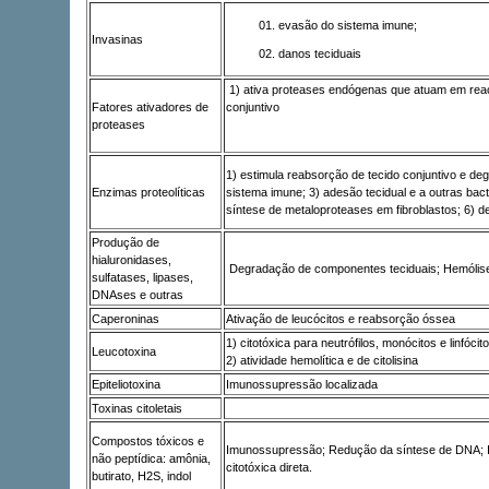
evasão do sistema imune;
Invasinas
danos teciduais
1) ativa proteases endógenas que atuam em reaçõ
Fatores ativadores de
conjuntivo
proteases
1) estimula reabsorção de tecido conjuntivo e deg
Enzimas proteolíticas
sistema imune; 3) adesão tecidual e a outras bact
síntese de metaloproteases em fibroblastos; 6) de
Produção de
hialuronidases,
Degradação de componentes teciduais; Hemólis
sulfatases, lipases,
DNAses e outras
Caperoninas
Ativação de leucócitos e reabsorção óssea
1) citotóxica para neutrófilos, monócitos e linfócito
Leucotoxina
2) atividade hemolítica e de citolisina
Epiteliotoxina
Imunossupressão localizada
Toxinas citoletais
Compostos tóxicos e
Imunossupressão; Redução da síntese de DNA; Inib
não peptídica: amônia,
citotóxica direta.
butirato, H2S, indol