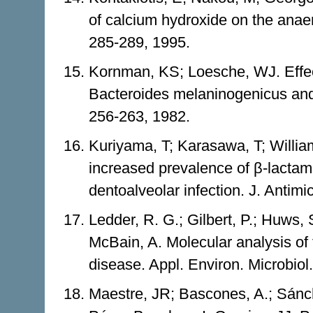
of calcium hydroxide on the anaero
285-289, 1995.
Kornman, KS; Loesche, WJ. Effec
Bacteroides melaninogenicus and 
256-263, 1982.
Kuriyama, T; Karasawa, T; Will
increased prevalence of β-lactama
dentoalveolar infection. J. Antim
Ledder, R. G.; Gilbert, P.; Huws, S
McBain, A. Molecular analysis of 
disease. Appl. Environ. Microbiol
Maestre, JR; Bascones, A.; Sánch