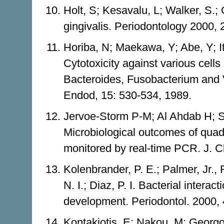
Holt, S; Kesavalu, L; Walker, S.
gingivalis. Periodontology 2000, 
Horiba, N; Maekawa, Y; Abe, Y; I
Cytotoxicity against various cells
Bacteroides, Fusobacterium and Ve
Endod, 15: 530-534, 1989.
Jervoe-Storm P-M; Al Ahdab H; 
Microbiological outcomes of quadr
monitored by real-time PCR. J. Cl
Kolenbrander, P. E.; Palmer, Jr., 
N. I.; Diaz, P. I. Bacterial inter
development. Periodontol. 2000, 
Kontakiotis, E; Nakou, M; Georgopo