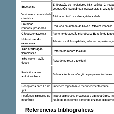
1) liberação de mediadores inflamatórios; 2) reab
Endotoxina
coagulação sanguínea intravascular; 6) ativação p
Vesículas com atividade
Atividade citotóxica direta, Adesividade
citotóxica
Proteínas
Redução da síntese de DNA e RNA em linfócitos T;
imunossupressoras
Cápsula extracelular
Aumento de adesão microbiana; Evasão de fagoci
Material amorfo
Adesão a células epiteliais; Inibição da proliferação
extracelular
Inibe proliferação
Retardo no reparo tecidual
fibroblástica
Inibe neoformação
Retardo no reparo tecidual
óssea
Resistência aos
Sobrevivência na infecção e perpetuação do mic
antimicrobianos
Receptores para Fc de
Impedem fagocitose e reconhecimento imune
IgG
Peptídeos inibidores de
Inibe a quimiotaxia e fagocitose em neutrófilos, In
neutrófilos
fusão de lisossomos contendo enzimas digestivas
Referências bibliográficas